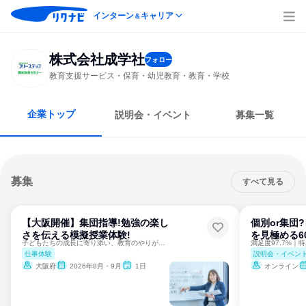
インターン
キャリア
＆
株式会社成学社
フォロー
教育支援サービス・保育・幼児教育・教育・学校
企業トップ
説明会・イベント
募集一覧
募集
すべて見る
【大阪開催】集団指導!勉強の楽し
個別or集団
さを伝える模擬授業体験!
を見極める6
子どもたちの成長に寄り添い、教育のやりがいを知る1日。
仕事体験
説明会・イベン
大阪府
2026年8月・9月
1日
オンライン