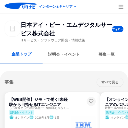
インターン
キャリア
＆
日本アイ・ビー・エムデジタルサー
フォロー
ビス株式会社
ITサービス・ソフトウェア開発・情報技術
企業トップ
説明会・イベント
募集一覧
募集
すべて見る
【WEB開催】ジモトで働く!未経
【オンライン
験から目指せるITエンジニア
ニアのパネ
しっかりとした教育基盤で、情報系じゃなくても一流エンジニアに
説明会・イベント
説明会・イベン
オンライン
2026年8月
1日
オンライン