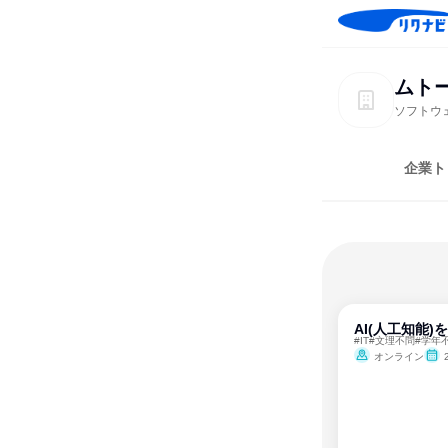
ムト
ソフトウ
企業ト
AI(人工知能
#IT#文理不問#学年
オンライン