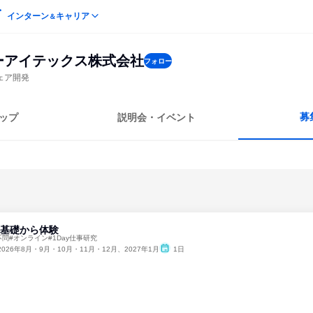
インターン
キャリア
＆
ーアイテックス株式会社
フォロー
ェア開発
募
ップ
説明会・イベント
)を基礎から体験
不問#オンライン#1Day仕事研究
2026年8月・9月・10月・11月・12月、2027年1月
1日