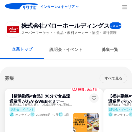
インターン
キャリア
＆
株式会社バローホールディングス
フォロー
スーパーマーケット・食品・飲料メーカー・物流・運行管理
企業トップ
説明会・イベント
募集一覧
募集
すべて見る
締切：あと7日
【横浜勤務×食品】90分で食品流
【福井勤務×
通業界がわかるWEBセミナー
通業界がわか
業界No.1！食品を通して地域の活性化に貢献する仕事を知る。
説明会・イベント
説明会・イベン
オンライン
2026年8月・9月
1日
オンライン