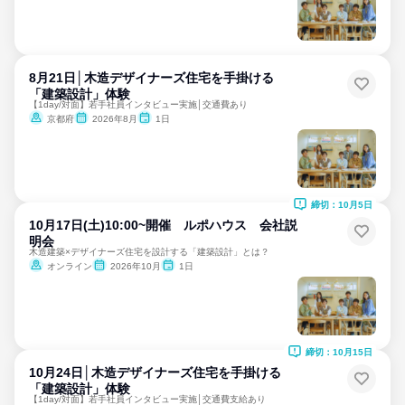
8月21日│木造デザイナーズ住宅を手掛ける
「建築設計」体験
【1day/対面】若手社員インタビュー実施│交通費あり
京都府
2026年8月
1日
締切：10月5日
10月17日(土)10:00~開催 ルポハウス 会社説
明会
木造建築×デザイナーズ住宅を設計する「建築設計」とは？
オンライン
2026年10月
1日
締切：10月15日
10月24日│木造デザイナーズ住宅を手掛ける
「建築設計」体験
【1day/対面】若手社員インタビュー実施│交通費支給あり