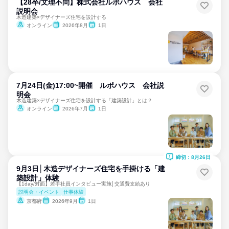
【28卒/文理不問】株式会社ルポハウス 会社
説明会
木造建築×デザイナーズ住宅を設計する
オンライン
2026年8月
1日
7月24日(金)17:00~開催 ルポハウス 会社説
明会
木造建築×デザイナーズ住宅を設計する「建築設計」とは？
オンライン
2026年7月
1日
締切：8月26日
9月3日│木造デザイナーズ住宅を手掛ける「建
築設計」体験
【1day/対面】若手社員インタビュー実施│交通費支給あり
説明会・イベント
仕事体験
京都府
2026年9月
1日