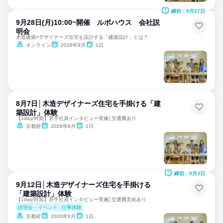
締切：9月27日
9月28日(月)10:00~開催 ルポハウス 会社説
明会
木造建築×デザイナーズ住宅を設計する「建築設計」とは？
オンライン
2026年9月
1日
8月7日│木造デザイナーズ住宅を手掛ける「建
築設計」体験
【1day/対面】若手社員インタビュー実施│交通費あり
京都府
2026年8月
1日
締切：9月3日
9月12日│木造デザイナーズ住宅を手掛ける
「建築設計」体験
【1day/対面】若手社員インタビュー実施│交通費支給あり
説明会・イベント
仕事体験
京都府
2026年9月
1日