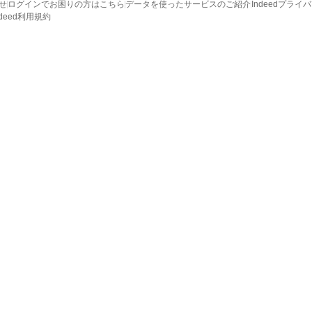
せ
ログインでお困りの方はこちら
データを使ったサービスのご紹介
Indeedプライ
ndeed利用規約