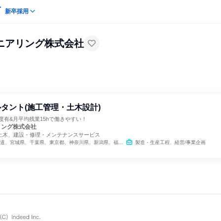
新卒採用
ニアリング株式会社
タント(施工管理・土木設計)
制度有&月平均残業15hで働きやすい！
リング株式会社
土木、建設・修理・メンテナンスサービス
城県、千葉県、東京都、神奈川県、新潟県、福井県、長野県、岐阜県、静岡県、愛知県、京都府、大阪府、兵庫県、和歌山県、福岡県
製造・生産工程、経営/事業企画