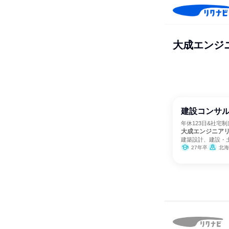
大成エンジ
建設コンサル
年休123日&社宅
大成エンジニア
建築設計、建設・
27年卒
北海道、宮