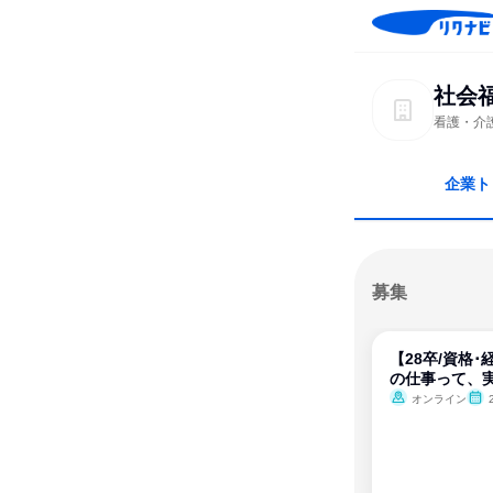
社会
看護・介
企業ト
募集
【28卒/資格
の仕事って、実
オンライン