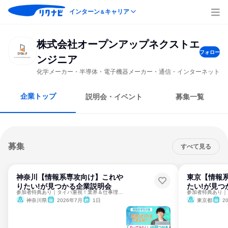
インターン
キャリア
＆
株式会社オープンアップネクストエ
フォロー
ンジニア
化学メーカー・半導体・電子機器メーカー・通信・インターネット
企業トップ
説明会・イベント
募集一覧
募集
すべて見る
神奈川【情報系専攻向け】これや
東京【情報
りたい!が見つかる企業説明会
たい!が見つ
参加者特典あり｜タイパ重視！業界＆仕事理解を1時間で◎
神奈川県
2026年7月
1日
東京都
2