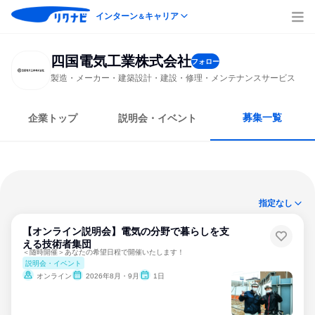
インターン
キャリア
＆
四国電気工業株式会社
フォロー
製造・メーカー・建築設計・建設・修理・メンテナンスサービス
募集一覧
企業トップ
説明会・イベント
指定なし
【オンライン説明会】電気の分野で暮らしを支
える技術者集団
＜随時開催＞あなたの希望日程で開催いたします！
説明会・イベント
オンライン
2026年8月・9月
1日