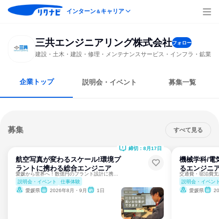
インターン
キャリア
＆
三共エンジニアリング株式会社
フォロー
建設・土木・建設・修理・メンテナンスサービス・インフラ・鉱業
企業トップ
説明会・イベント
募集一覧
募集
すべて見る
締切：8月17日
航空写真が変わるスケール!環境プ
機械学科/電
ラントに携わる総合エンジニア
るエンジニ
愛媛から世界へ！数億円のプラント設計に携わる仕事理解
説明会・イベント
仕事体験
説明会・イベン
愛媛県
2026年8月・9月
1日
愛媛県
2