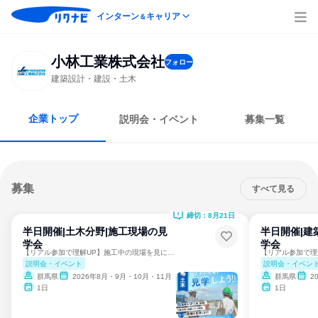
インターン
キャリア
＆
小林工業株式会社
フォロー
建築設計・建設・土木
企業トップ
説明会・イベント
募集一覧
募集
すべて見る
締切：8月21日
半日開催|土木分野|施工現場の見
半日開催|建
学会
学会
【リアル参加で理解UP】施工中の現場を見に行こう!交流会あり
説明会・イベント
説明会・イベン
群馬県
2026年8月・9月・10月・11月
群馬県
2
1日
1日