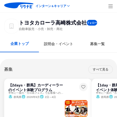
インターン
キャリア
＆
トヨタカローラ高崎株式会社
フォロー
自動車販売・小売・卸売・商社
企業トップ
説明会・イベント
募集一覧
募集
すべて見る
【2days・群馬】カーディーラー
【1day・
のイベント体験プログラム
イベント体
半年に一度の『カロ高フェス』でお客様への接客を体験しよう！
群馬県
2026年9月
2日～4日
群馬県
2