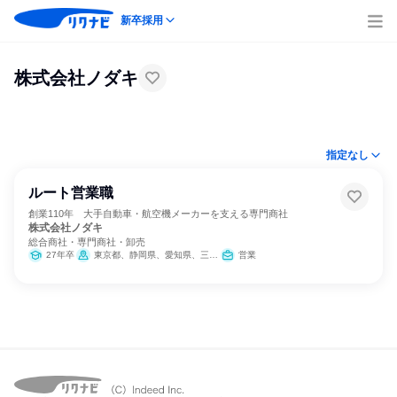
新卒採用
株式会社ノダキ
指定なし
ルート営業職
創業110年 大手自動車・航空機メーカーを支える専門商社
株式会社ノダキ
総合商社・専門商社・卸売
27年卒
東京都、静岡県、愛知県、三重県
営業