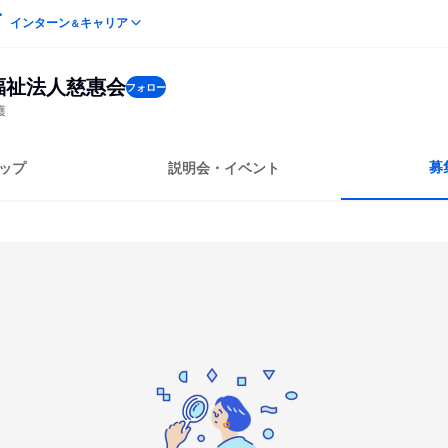
インターン
キャリア
＆
福祉法人慈惠会
フォロー
護
募
ップ
説明会・イベント