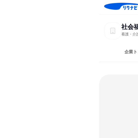
社会
看護・介
企業ト