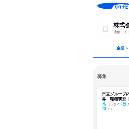
株式
通信・イ
企業ト
募集
日立グループ内
界・職種研究【
オンライン
2
1日