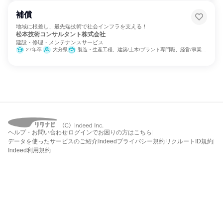
補償
地域に根差し、最先端技術で社会インフラを支える！
松本技術コンサルタント株式会社
建設・修理・メンテナンスサービス
27年卒
大分県
製造・生産工程、建築/土木/プラント専門職、経営/事業企画
ヘルプ・お問い合わせ
ログインでお困りの方はこちら
データを使ったサービスのご紹介
Indeedプライバシー規約
リクルートID規約
Indeed利用規約