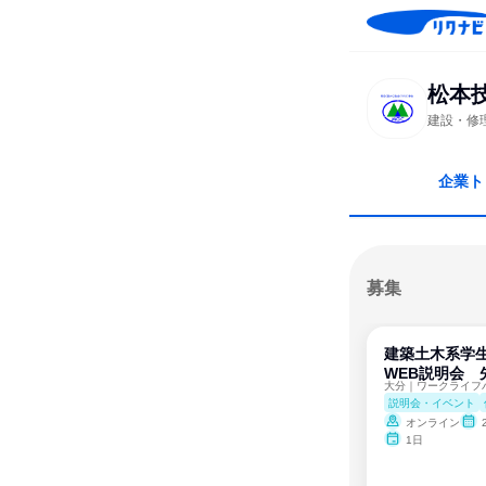
松本
建設・修
企業ト
募集
建築土木系学生
WEB説明会 
説明会・イベント
オンライン
1日