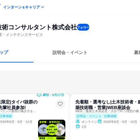
インターン
キャリア
＆
技術コンサルタント株式会社
フォロー
理・メンテナンスサービス
ップ
説明会・イベント
募
締切：8月17日
限定|タイパ抜群の
先着順・選考なし|土木技術者・
先輩社員参加!
築技術職・営業|WEB座談会
大分｜ワークライフバランス重視の働き方を知る！
WEB｜建築土木系
仕事体験
説明会・イベント
仕事体験
2026年8月・9月・10月
オンライン
2026年8月・9月・10月
1日