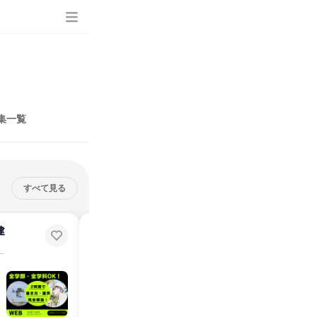
集一覧
すべて見る
締切：8月17日
建
建築土木系学生限定・交通費支給|
ドローン測量の仕事体験|大分
必見！大分で叶う理想の働き方
先輩社員参加！会社説明会＆仕事体験｜昼食支給あり！
説明会・イベント
仕事体験
大分県
2026年8月・9月・10月
1日