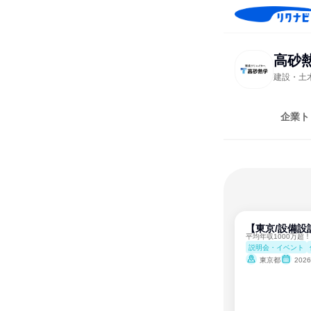
高砂
建設・土
企業ト
【東京/設備設
平均年収1000万超
説明会・イベント
東京都
202