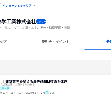
インターン
キャリア
＆
熱学工業株式会社
フォロー
木・電力・ガス・水道・エネルギー・航空宇宙・防衛
募
ップ
説明会・イベント
計】建築業界を変える最先端BIM技術を体感
！「設備設計」の面白さが知れる
仕事体験
6年10月・11月・12月、2027年1月・2月
1日