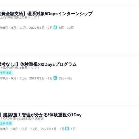
費全額支給】理系対象5Daysインターンシップ
売上高や特許数は業界トップ！
6年8月・9月・11月、2027年1月・2月
5日～10日
考なし!】体験重視の2Daysプログラム
売上高や特許数は業界トップ！
仕事体験
6年8月・9月・11月、2027年1月・2月
2日～4日
屋】建築/施工管理が分かる!体験重視の1Day
超！CADを使った施工図作成実習
仕事体験
6年9月・10月・11月・12月、2027年1月・2月
1日