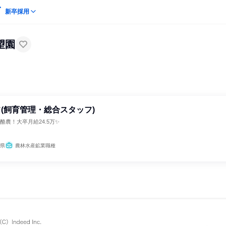
新卒採用
望園
(飼育管理・総合スタッフ)
酪農！大卒月給24.5万✨
県
農林水産鉱業職種