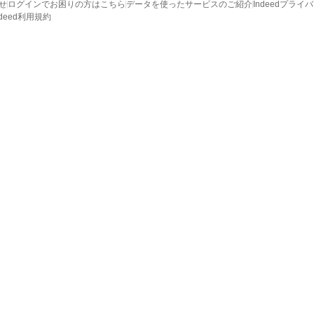
せ
ログインでお困りの方はこちら
データを使ったサービスのご紹介
Indeedプライ
ndeed利用規約