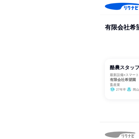
有限会社希
酪農スタッフ
最新設備×スマート
有限会社希望園
畜産業
27年卒
岡山