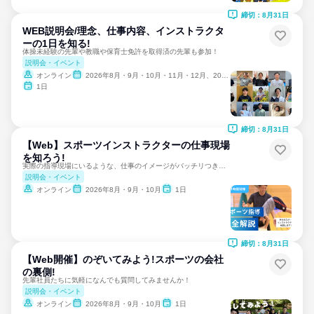
締切：8月31日
WEB説明会/理念、仕事内容、インストラクタ
ーの1日を知る!
体操未経験の先輩や教職や保育士免許を取得済の先輩も参加！
説明会・イベント
オンライン
2026年8月・9月・10月・11月・12月、2027年1月・2月・3月
1日
締切：8月31日
【Web】スポーツインストラクターの仕事現場
を知ろう!
実際の指導現場にいるような、仕事のイメージがバッチリつきます
説明会・イベント
オンライン
2026年8月・9月・10月
1日
締切：8月31日
【Web開催】のぞいてみよう!スポーツの会社
の裏側!
先輩社員たちに気軽になんでも質問してみませんか！
説明会・イベント
オンライン
2026年8月・9月・10月
1日