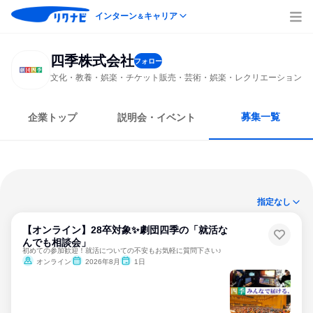
インターン
キャリア
＆
四季株式会社
フォロー
文化・教養・娯楽・チケット販売・芸術・娯楽・レクリエーション
募集一覧
企業トップ
説明会・イベント
指定なし
【オンライン】28卒対象✨劇団四季の「就活な
んでも相談会」
初めての参加歓迎！就活についての不安もお気軽に質問下さい♪
オンライン
2026年8月
1日