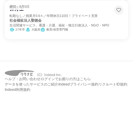
締切：8月5日
保育士
転勤なし／残業月0.6ｈ／年間休日110日！プライベート充実
社会福祉法人聖徳会
生活関連サービス、看護・介護、福祉・独立行政法人・NGO・NPO
27年卒
大阪府
教育/保育専門職
ヘルプ・お問い合わせ
ログインでお困りの方はこちら
データを使ったサービスのご紹介
Indeedプライバシー規約
リクルートID規約
Indeed利用規約