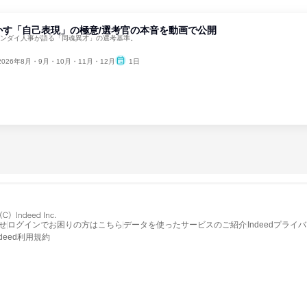
かす「自己表現」の極意/選考官の本音を動画で公開
バンダイ人事が語る「同魂異才」の選考基準。
2026年8月・9月・10月・11月・12月
1日
せ
ログインでお困りの方はこちら
データを使ったサービスのご紹介
Indeedプライ
ndeed利用規約