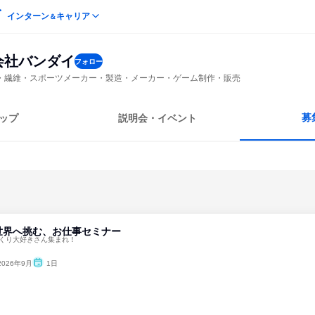
インターン
キャリア
＆
会社バンダイ
フォロー
・繊維・スポーツメーカー・製造・メーカー・ゲーム制作・販売
募
ップ
説明会・イベント
世界へ挑む、お仕事セミナー
づくり大好きさん集まれ！
2026年9月
1日