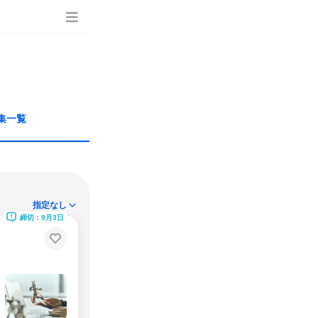
集一覧
指定なし
締切：9月3日