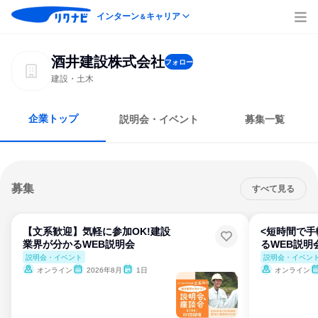
インターン
キャリア
＆
酒井建設株式会社
フォロー
建設・土木
企業トップ
説明会・イベント
募集一覧
募集
すべて見る
【文系歓迎】気軽に参加OK!建設
<短時間で手
業界が分かるWEB説明会
るWEB説明
説明会・イベント
説明会・イベン
オンライン
2026年8月
1日
オンライン