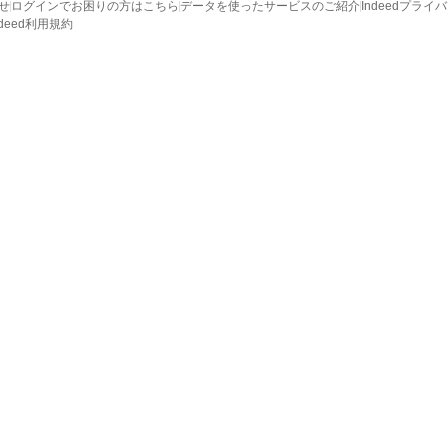
せ
ログインでお困りの方はこちら
データを使ったサービスのご紹介
Indeedプライ
ndeed利用規約