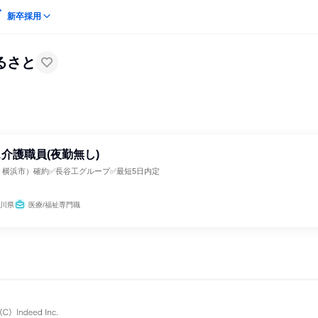
新卒採用
るさと
介護職員(夜勤無し)
・横浜市）確約✅長谷工グループ✅最短5日内定
と
川県
医療/福祉専門職