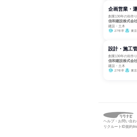
企画営業・
創業130年の街作
信和建設株式会
建設・土木
27年卒
東京
設計・施工
創業130年の街作
信和建設株式会
建設・土木
27年卒
東京
ヘルプ・お問い合わ
リクルートID規約
I