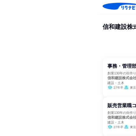
信和建設株
事務・管理
創業130年の街作
信和建設株式会
建設・土木
27年卒
東京
販売営業職
創業130年の街作
信和建設株式会
建設・土木
27年卒
東京