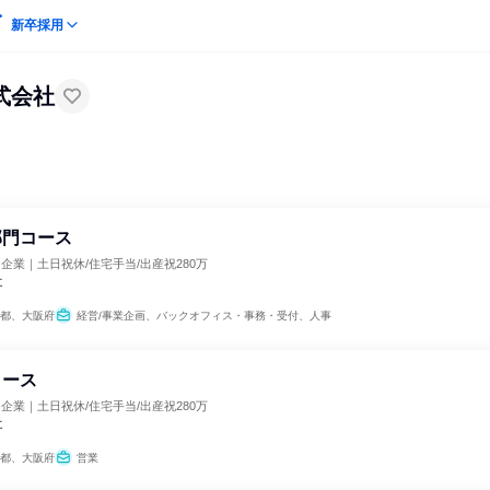
新卒採用
式会社
部門コース
り企業｜土日祝休/住宅手当/出産祝280万
社
都、大阪府
経営/事業企画、バックオフィス・事務・受付、人事
コース
り企業｜土日祝休/住宅手当/出産祝280万
社
都、大阪府
営業