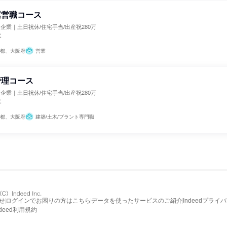
運営職コース
り企業｜土日祝休/住宅手当/出産祝280万
社
都、大阪府
営業
管理コース
り企業｜土日祝休/住宅手当/出産祝280万
社
都、大阪府
建築/土木/プラント専門職
せ
ログインでお困りの方はこちら
データを使ったサービスのご紹介
Indeedプライ
ndeed利用規約