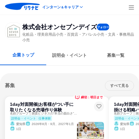
インターン
キャリア
＆
株式会社オンセブンデイズ
フォロー
化粧品・理美容用品小売・百貨店・アパレル小売・文具・事務用品
小売
企業トップ
説明会・イベント
募集一覧
募集
すべて見る
締切：明日まで
1day対面開催|お客様がつい手に
1day対面
取りたくなる売場作り体験
掛ける戦略
名鉄グループ｜雑貨ビジネスの“本当の面白さ”に触れる
説明会・イベント
仕事体験
説明会・イベン
愛知県
2026年8月・9月、2027年1月
愛知県
2
1日
1日