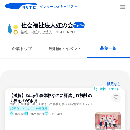
インターン
キャリア
＆
社会福祉法人虹の会
フォロー
福祉・独立行政法人・NGO・NPO
募集一覧
企業トップ
説明会・イベント
指定なし
締切：8月16日
【滋賀】2day仕事体験なのに肝試し!?福祉の
世界をのぞき見
お泊り仕事体験！楽しく泊まって福祉も学べる特別プログラム✨
説明会・イベント
仕事体験
滋賀県
2026年8月
2日～4日