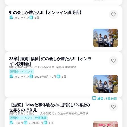
虹の会しか勝たん!!【オンライン説明会】
オンライン
1日
28卒│滋賀│福祉│虹の会しか勝たん!!【オンラ
イン説明会】
福祉と虹の会について知れる説明会│業界未経験歓迎
説明会・イベント
オンライン
2026年8月・9月
1日
締切：8月16日
【滋賀】1day仕事体験なのに肝試し!?福祉の
世界をのぞき見
滋賀で私らしく働く！「人を知る力」を活かす福祉の仕事体験
説明会・イベント
仕事体験
滋賀県
2026年8月
1日