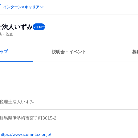
インターン
キャリア
＆
士法人いずみ
フォロー
務・監査
ップ
説明会・イベント
募
税理士法人いずみ
群馬県伊勢崎市宮子町3615-2
https://www.izumi-tax.or.jp/