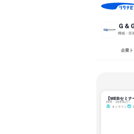
Ｇ＆
機械・医
企業ト
【WEBセミナ
28卒・29卒向け✨
オンライン