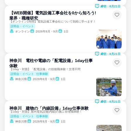
締切：8月21日
【WEB開催】電気設備工事会社を0から知ろう!
業界・職種研究
【オンライン1時間】電気設備工事会社について気軽に学べます！
説明会・イベント
オンライン
2026年8月・9月
1日
締切：8月21日
神奈川 電柱や電線の「配電設備」1day仕事
体験
【1day・対面】「配電設備」の技能職体験！文理不問
説明会・イベント
仕事体験
神奈川県
2026年8月・9月
1日
締切：8月21日
神奈川 建物の「内線設備」1day仕事体験
【1day・対面】屋内電気設備(内線)の施工管理職体験！
説明会・イベント
仕事体験
神奈川県
2026年8月・9月
1日