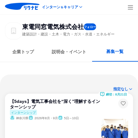
インターン
キャリア
＆
東電同窓電気株式会社
フォロー
建築設計・建設・土木・電力・ガス・水道・エネルギー
募集一覧
企業トップ
説明会・イベント
指定なし
締切：8月21日
【5days】電気工事会社を“深く”理解するイン
ターンシップ
インターンシップ
神奈川県
2026年8月・9月
5日～10日