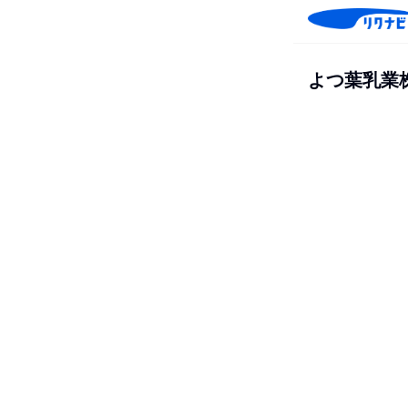
よつ葉乳業