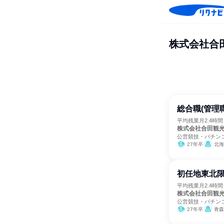
株式会社合
総合職(管理
平均残業月2.4時
株式会社合田観
公営競技・パチン
27年卒
北海
初任地東北限
平均残業月2.4時
株式会社合田観
公営競技・パチン
27年卒
青森