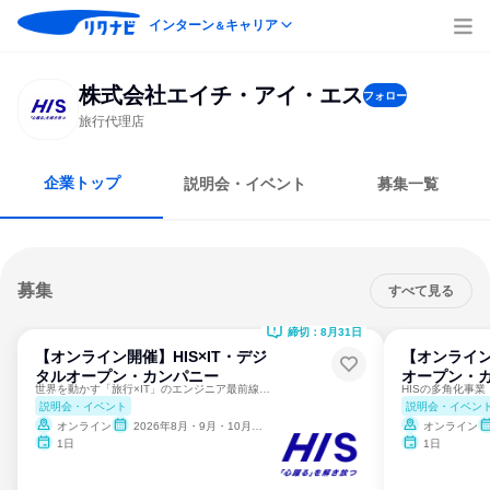
インターン
キャリア
＆
株式会社エイチ・アイ・エス
フォロー
旅行代理店
企業トップ
説明会・イベント
募集一覧
募集
すべて見る
締切：8月31日
【オンライン開催】HIS×IT・デジ
【オンライン
タルオープン・カンパニー
オープン・
世界を動かす「旅行×IT」のエンジニア最前線／Web／DX
説明会・イベント
説明会・イベン
オンライン
2026年8月・9月・10月・11月・12月
オンライン
1日
1日