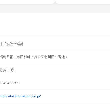
株式会社幸楽苑
福島県郡山市田村町上行合字北川田２番地１
芳賀 正彦
0249433351
https://hd.kourakuen.co.jp/