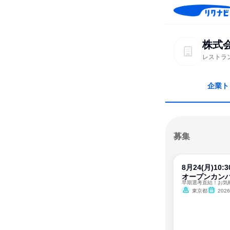
株式
レストラ
企業ト
募集
8月24(月)1
オープンカン
早期選考直結！お気
東京都
202