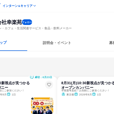
インターン
キャリア
＆
会社幸楽苑
フォロー
ン・カフェ・生活関連サービス・食品・飲料メーカー
ップ
説明会・イベント
募
締切：8月23日
0:30新視点が見つかる
8月31(月)10:30新視点が見つか
パニー
オープンカンパニー
軽にご参加ください！
早期選考直結！お気軽にご参加ください！
6年8月
1日
東京都
2026年8月
1日