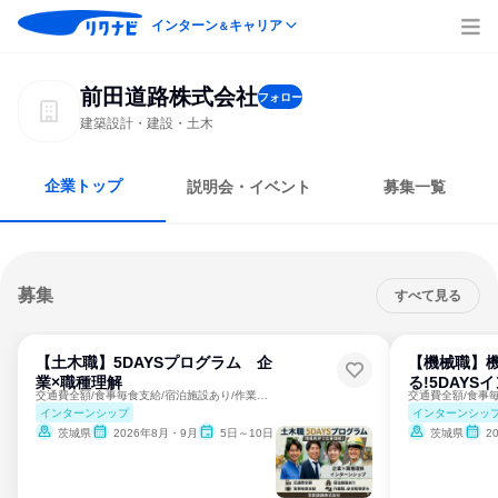
インターン
キャリア
＆
前田道路株式会社
フォロー
建築設計・建設・土木
企業トップ
説明会・イベント
募集一覧
募集
すべて見る
【土木職】5DAYSプログラム 企
【機械職】
業×職種理解
る!5DAY
交通費全額/食事毎食支給/宿泊施設あり/作業服、安全靴等貸与
インターンシップ
インターンシッ
茨城県
2026年8月・9月
5日～10日
茨城県
2