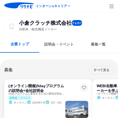
インターン
キャリア
＆
小倉クラッチ株式会社
フォロー
自動車・輸送機器メーカー
企業トップ
説明会・イベント
募集一覧
募集
すべて見る
(オンライン開催)5dayプログラム
WEB/自動
の説明会+会社説明会
ーカーを学
5dayプログラムに参加するための事前説明会です
*オンライン開催
説明会・イベント
オンライン
オンライン
2026年7月
2日～4日