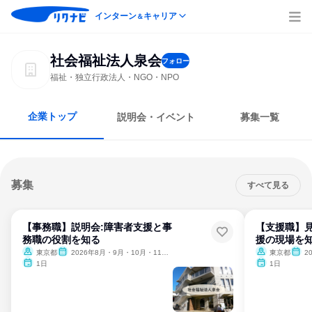
インターン
キャリア
＆
社会福祉法人泉会
フォロー
福祉・独立行政法人・NGO・NPO
企業トップ
説明会・イベント
募集一覧
募集
すべて見る
【事務職】説明会:障害者支援と事
【支援職】見
務職の役割を知る
援の現場を知
東京都
2026年8月・9月・10月・11月・12月、2027年1月・2月
東京都
20
1日
1日