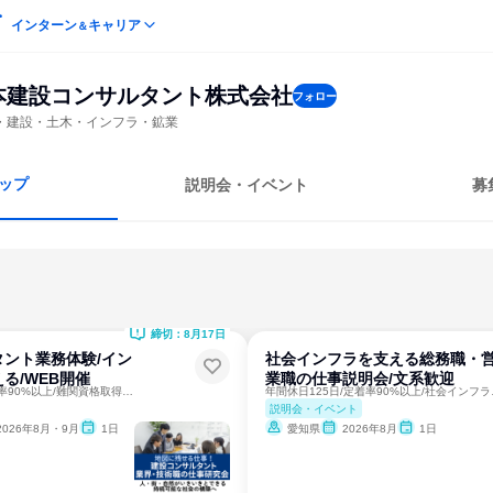
インターン
キャリア
＆
本建設コンサルタント株式会社
フォロー
・建設・土木・インフラ・鉱業
ップ
説明会・イベント
募
締切：8月17日
ント業務体験/イン
社会インフラを支える総務職・
る/WEB開催
業職の仕事説明会/文系歓迎
年間休日125日/定着率90%以上/難関資格取得支援◎
年間休日12
説明会・イベント
2026年8月・9月
1日
愛知県
2026年8月
1日