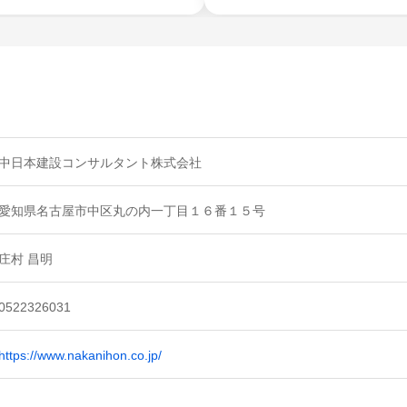
中日本建設コンサルタント株式会社
愛知県名古屋市中区丸の内一丁目１６番１５号
庄村 昌明
0522326031
https://www.nakanihon.co.jp/