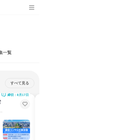
集一覧
すべて見る
締切：8月17日
締切：8月17日
営
【愛知】建設コンサルタントの営
業・総務職の仕事説明会
5日/定着率90%以上/社会インフラに携わる仕事
年間休日125日/定着率90%以上/社会インフラに携わる仕事
説明会・イベント
愛知県
2026年8月
1日