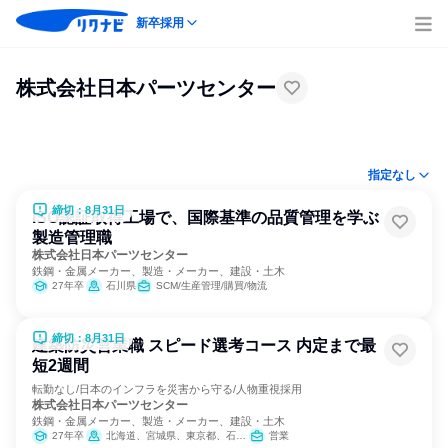
新卒採用
株式会社日本パーツセンター
指定なし
締切：8月31日
ISO認証取得工場で、国際基準の品質管理を学ぶ
製造管理職
株式会社日本パーツセンター
鉄鋼・金属メーカー、製造・メーカー、建設・土木
27年卒
石川県
SCM/生産管理/購買/物流
締切：8月31日
建築防災営業職 スピード選考コース 内定まで最
短2週間
転勤なし/日本のインフラを災害から守る/人物重視採用
株式会社日本パーツセンター
鉄鋼・金属メーカー、製造・メーカー、建設・土木
27年卒
北海道、宮城県、東京都、石川県、大阪府、福岡県
営業