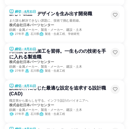
締切：8月31日
新しい製品・デザインを生み出す開発職
まだ誰も解決できない課題に、技術で挑む最前線。
株式会社日本パーツセンター
鉄鋼・金属メーカー、製造・メーカー、建設・土木
27年卒
石川県
製造・生産工程、学術研究
締切：8月31日
高精度な金属加工を習得。一生ものの技術を手
に入れる製造職
株式会社日本パーツセンター
鉄鋼・金属メーカー、製造・メーカー、建設・土木
27年卒
石川県
製造・生産工程
締切：8月31日
設置条件に応じた最適な設定を追求する設計職
(CAD)
職災害から暮らしを守る。インフラ設計のパイオニアへ
株式会社日本パーツセンター
鉄鋼・金属メーカー、製造・メーカー、建設・土木
27年卒
石川県
製造・生産工程