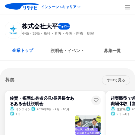
インターン
キャリア
＆
株式会社大平
フォロー
小売・卸売・商社・看護・介護・医療・病院
企業トップ
説明会・イベント
募集一覧
募集
すべて見る
佐賀・福岡出身者必見/長男長女あ
超実践型で差
るある会社説明会
職場体験【営
オンライン
2026年8月・9月・10月
佐賀県
2
1日
2日～4日