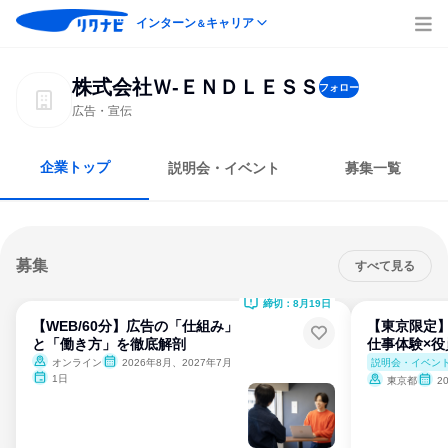
インターン
キャリア
＆
株式会社Ｗ‐ＥＮＤＬＥＳＳ
フォロー
広告・宣伝
企業トップ
説明会・イベント
募集一覧
募集
すべて見る
締切：8月19日
【WEB/60分】広告の「仕組み」
【東京限定
と「働き方」を徹底解剖
仕事体験×
説明会・イベン
オンライン
2026年8月、2027年7月
1日
東京都
2