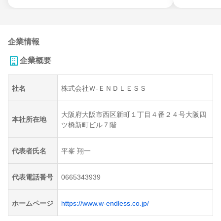
企業情報
企業概要
社名
株式会社Ｗ‐ＥＮＤＬＥＳＳ
大阪府大阪市西区新町１丁目４番２４号大阪四
本社所在地
ツ橋新町ビル７階
代表者氏名
平峯 翔一
代表電話番号
0665343939
ホームページ
https://www.w-endless.co.jp/