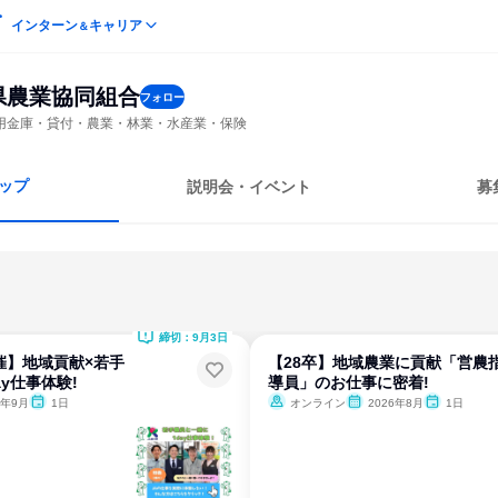
インターン
キャリア
＆
県農業協同組合
フォロー
用金庫・貸付・農業・林業・水産業・保険
ップ
説明会・イベント
募
締切：9月3日
催】地域貢献×若手
【28卒】地域農業に貢献「営農
y仕事体験!
導員」のお仕事に密着!
6年9月
1日
オンライン
2026年8月
1日