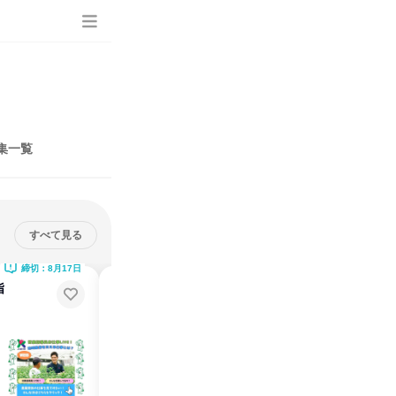
集一覧
すべて見る
締切：8月17日
締切：11月16日
指
【28卒】地域密着×地域貢献でき
る仕事!JA香川県企業研究!
オンライン
2026年10月・11月
1日