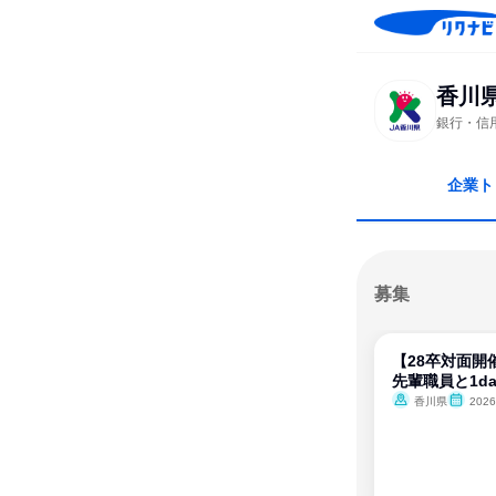
香川
銀行・信
企業ト
募集
【28卒対面開
先輩職員と1da
香川県
202