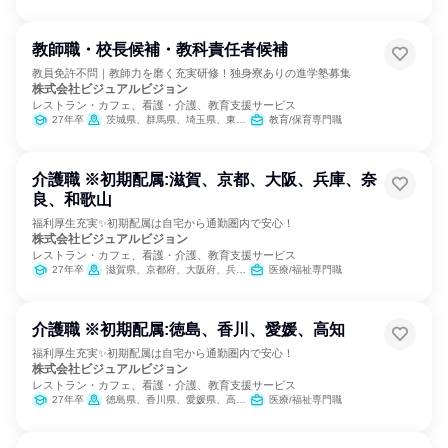
教師職・校長候補・教科責任者候補
教員免許不問｜教師力を磨く充実研修！独身寮ありの進学塾募集
株式会社ビジュアルビジョン
レストラン・カフェ、看護・介護、教育支援サービス
27年卒
茨城県、群馬県、埼玉県、東京都
教育/保育専門職
介護職 ※初期配属:滋賀、京都、大阪、兵庫、奈
良、和歌山
福利厚生充実✨初期配属は自宅から通勤圏内で安心！
株式会社ビジュアルビジョン
レストラン・カフェ、看護・介護、教育支援サービス
27年卒
滋賀県、京都府、大阪府、兵庫県、奈良県、和歌山県
医療/福祉専門職
介護職 ※初期配属:徳島、香川、愛媛、高知
福利厚生充実✨初期配属は自宅から通勤圏内で安心！
株式会社ビジュアルビジョン
レストラン・カフェ、看護・介護、教育支援サービス
27年卒
徳島県、香川県、愛媛県、高知県
医療/福祉専門職