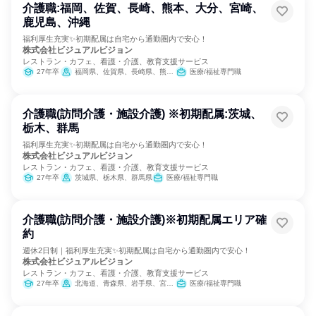
介護職:福岡、佐賀、長崎、熊本、大分、宮崎、
鹿児島、沖縄
福利厚生充実✨初期配属は自宅から通勤圏内で安心！
株式会社ビジュアルビジョン
レストラン・カフェ、看護・介護、教育支援サービス
27年卒
福岡県、佐賀県、長崎県、熊本県、大分県、宮崎県、鹿児島県、沖縄県
医療/福祉専門職
介護職(訪問介護・施設介護) ※初期配属:茨城、
栃木、群馬
福利厚生充実✨初期配属は自宅から通勤圏内で安心！
株式会社ビジュアルビジョン
レストラン・カフェ、看護・介護、教育支援サービス
27年卒
茨城県、栃木県、群馬県
医療/福祉専門職
介護職(訪問介護・施設介護)※初期配属エリア確
約
週休2日制｜福利厚生充実✨初期配属は自宅から通勤圏内で安心！
株式会社ビジュアルビジョン
レストラン・カフェ、看護・介護、教育支援サービス
27年卒
北海道、青森県、岩手県、宮城県、秋田県、山形県、福島県、茨城県、栃木県、群馬県、埼玉県、千葉県、東京都、神奈川県、新潟県、富山県、石川県、福井県、山梨県、長野県、岐阜県、静岡県、愛知県、三重県、滋賀県、京都府、大阪府、兵庫県、奈良県、和歌山県、鳥取県、島根県、岡山県、広島県、山口県、徳島県、香川県、愛媛県、高知県、福岡県、佐賀県、長崎県、熊本県、大分県、宮崎県、鹿児島県、沖縄県
医療/福祉専門職