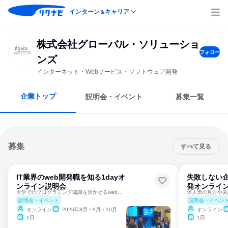
インターン
キャリア
＆
株式会社グローバル・ソリューショ
フォロー
ンズ
インターネット・Webサービス・ソフトウェア開発
企業トップ
説明会・イベント
募集一覧
募集
すべて見る
IT業界のweb開発職を知る1dayオ
失敗しない企
ンライン説明会
発オンライ
大学でのプログラミング知識を活かせるweb開発を凝縮
説明会・イベント
説明会・イベン
オンライン
2026年8月・9月・10月
オンライン
1日
1日