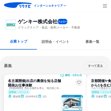
インターン
キャリア
＆
ゲンキー株式会社
フォロー
ドラッグストア・食品・飲料メーカー・不動産
企業トップ
説明会・イベント
募集一覧
募集
すべて見る
締切：8月31日
名古屋開催|出店の裏側を知る店舗
京都開催✨食
開発お仕事体験
から1を生
【対面4時間】売れる場所を考え、地主様と向き合う仕事
説明会・イベント
説明会・イベン
愛知県
2026年8月
1日
京都府
2