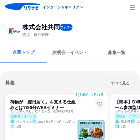
インターン
キャリア
＆
株式会社共同
フォロー
物流・運行管理
企業トップ
説明会・イベント
募集一覧
募集
すべて見る
締切：8月31日
荷物が「翌日届く」を支える仕組
【熊本】DX
みとは?/90分WEBセミナー
ーム参加型1D
モノが動く限り、なくならない仕事/業界研究
説明会・イベント
説明会・イベン
オンライン
2026年8月・9月・10月・11月
熊本県
2
1日
1日