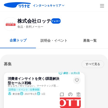
インターン
キャリア
＆
株式会社ロッテ
フォロー
食品・飲料メーカー
企業トップ
説明会・イベント
募集一覧
募集
すべて見る
締切：12月1日
消費者インサイトを突く/課題解決
型セールス戦略
単なるモノ売りではない。マーケティング思考で売上を最大化する
説明会・イベント
仕事体験
東京都
2027年1月
1日