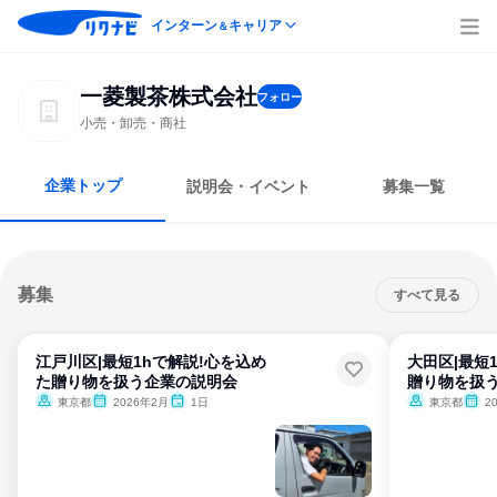
インターン
キャリア
＆
一菱製茶株式会社
フォロー
小売・卸売・商社
企業トップ
説明会・イベント
募集一覧
募集
すべて見る
江戸川区|最短1hで解説!心を込め
大田区|最短
た贈り物を扱う企業の説明会
贈り物を扱
東京都
2026年2月
1日
東京都
2