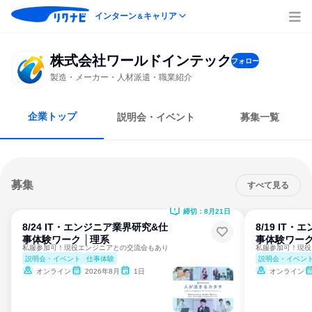
インターン
キャリア
＆
株式会社ワールドインテック
フォロー
製造・メーカー・人材派遣・職業紹介
企業トップ
説明会・イベント
募集一覧
募集
すべて見る
締切：8月21日
8/24 IT・エンジニア業界研究&仕
8/19 IT
事体験ワーク │理系
事体験ワーク
私服参加可！現役エンジニアとの交流会もあり
私服参加可！現役
説明会・イベント
仕事体験
説明会・イベン
オンライン
2026年8月
1日
オンライン